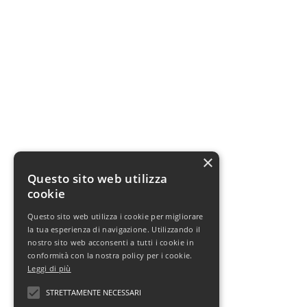
×
Questo sito web utilizza
cookie
Questo sito web utilizza i cookie per migliorare
la tua esperienza di navigazione. Utilizzando il
nostro sito web acconsenti a tutti i cookie in
conformità con la nostra policy per i cookie.
Leggi di più
STRETTAMENTE NECESSARI