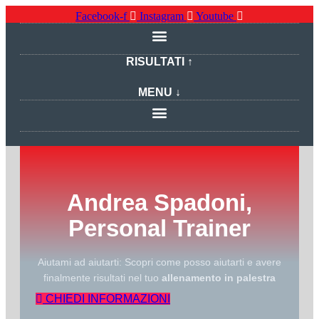
Facebook-f
Instagram
Youtube
RISULTATI ↑
MENU ↓
Andrea Spadoni,
Personal Trainer
Aiutami ad aiutarti: Scopri come posso aiutarti e avere
finalmente risultati nel tuo
allenamento in palestra
CHIEDI INFORMAZIONI