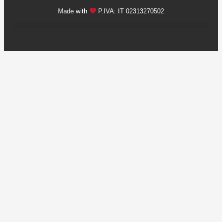
Made with
P.IVA: IT 02313270502