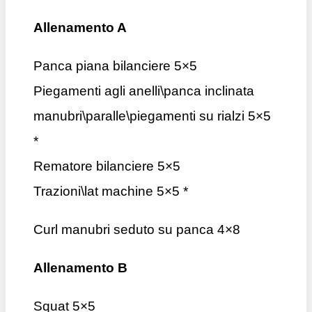
Allenamento A
Panca piana bilanciere 5×5
Piegamenti agli anelli\panca inclinata
manubri\paralle\piegamenti su rialzi 5×5
*
Rematore bilanciere 5×5
Trazioni\lat machine 5×5 *
Curl manubri seduto su panca 4×8
Allenamento B
Squat 5×5