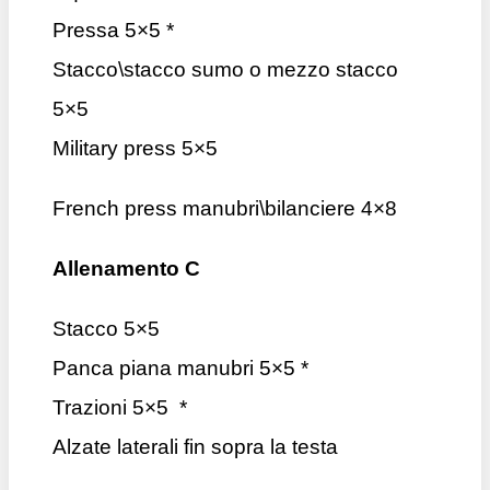
Pressa 5×5 *
Stacco\stacco sumo o mezzo stacco
5×5
Military press 5×5
French press manubri\bilanciere 4×8
Allenamento C
Stacco 5×5
Panca piana manubri 5×5 *
Trazioni 5×5 *
Alzate laterali fin sopra la testa